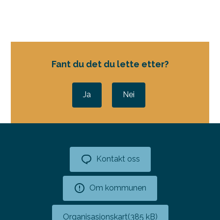
Fant du det du lette etter?
Ja
Nei
Kontakt oss
Om kommunen
Organisasjonskart
(385 kB)