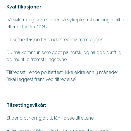
Kvalifikasjoner
:
Vi søker deg som starter på sykepleierutdanning, heiltid
eller deltid fra 2026.
Dokumentasjon fra studiested må fremlegges
Du må kommunisere godt på norsk, og ha god skriftlig
og muntlig fremstillingsevne.
Tilfredsstillende politiattest, ikke eldre enn 3 måneder
(skal leggest frem ved tiltredelse).
Tilsettingsvilkår:
Stipend blir omgjort til lån i disse tilfellene:
En
velger å ikke takke ja til sommerarbeid under