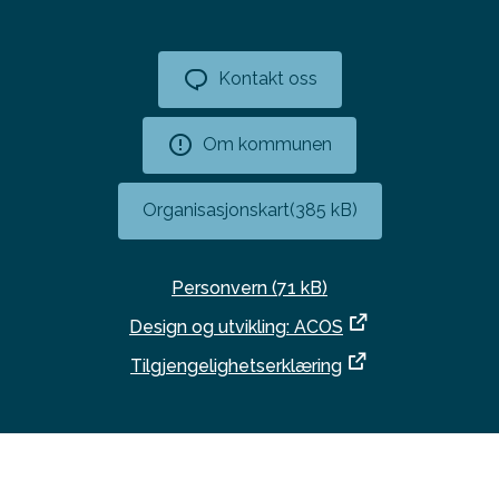
Kontakt oss
Om kommunen
Organisasjonskart
(385 kB)
Personvern
(71 kB)
Design og utvikling: ACOS
Tilgjengelighetserklæring
Denne siden bruker informasjonskapsler.
Trykk her for
I
detaljert informasjon.
(Skjul denne meldingen)