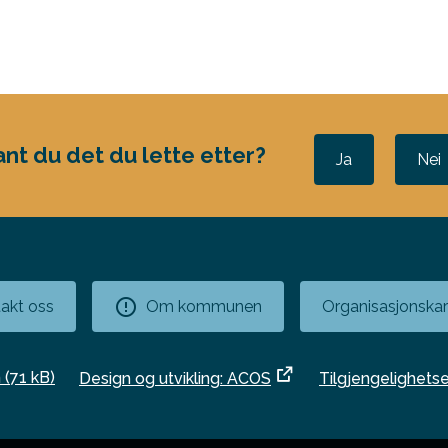
ant du det du lette etter?
Ja
Nei
akt oss
Om kommunen
Organisasjonskar
n
(71 kB)
Design og utvikling: ACOS
Tilgjengelighets