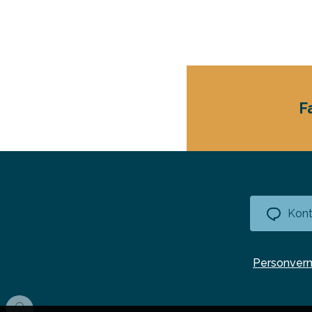
F
Kont
Personver