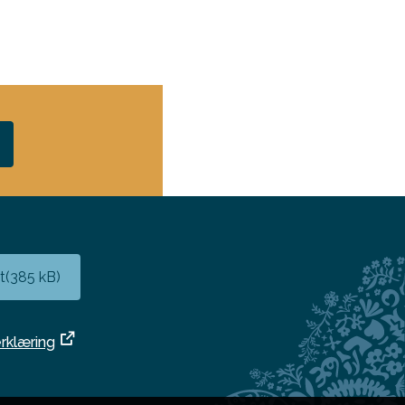
t
(385 kB)
erklæring