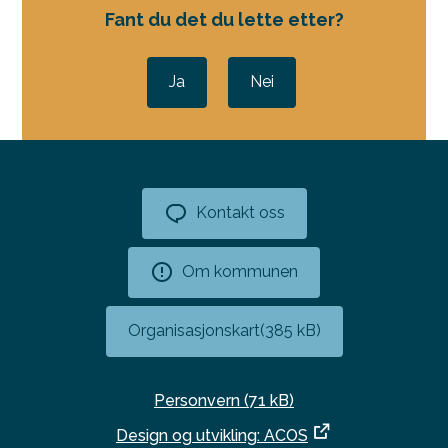
Fant du det du lette etter?
Ja
Nei
Kontakt oss
Om kommunen
Organisasjonskart
(385 kB)
Personvern
(71 kB)
Design og utvikling: ACOS